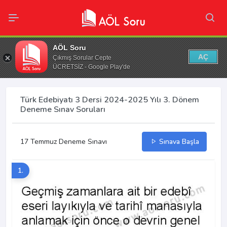
AÖL Soru
AÇ
Çıkmış Sorular Cepte
ÜCRETSİZ - Google Play'de
Türk Edebiyatı 3 Dersi 2024-2025 Yılı 3. Dönem
Deneme Sınav Soruları
17 Temmuz Deneme Sınavı
Sınava Başla
1.