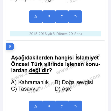
A
B
C
D
2015-2016 yılı 3. Dönem 20. Soru
6.
A
B
C
D