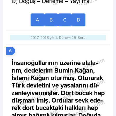
A
B
C
D
2017-2018 yılı 1. Dönem 19. Soru
6.