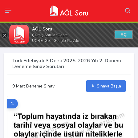
AÖL Soru
AÇ
Çıkmış Sorular Cepte
ÜCRETSİZ - Google Play'de
Türk Edebiyatı 3 Dersi 2025-2026 Yılı 2. Dönem
Deneme Sınav Soruları
9 Mart Deneme Sınavı
Sınava Başla
1.