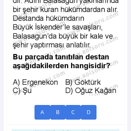
A
B
C
D