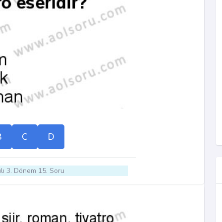
B
C
D
lı 3. Dönem 15. Soru