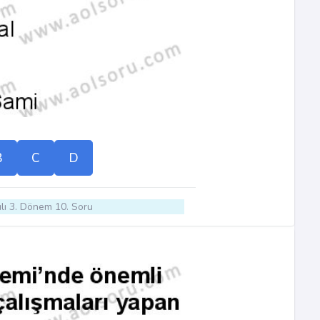
B
C
D
lı 3. Dönem 10. Soru