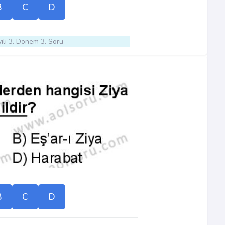
B
C
D
ılı 3. Dönem 3. Soru
B
C
D