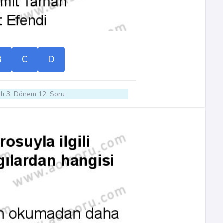
B
C
D
lı 3. Dönem 12. Soru