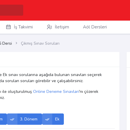
İş Takvimi
İletişim
Aöl Dersleri
6 Dersi
Çıkmış Sınav Soruları
 Ek sınav sorularına aşağıda bulunan sınavları seçerek
a sorulan soruları görebilir ve çalışabilirsiniz.
mı ile oluşturulmuş
Online Deneme Sınavları
'nı çözerek
iz.
em
3. Dönem
Ek