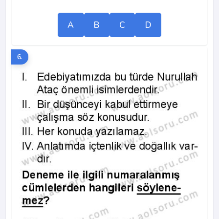
A
B
C
D
6.