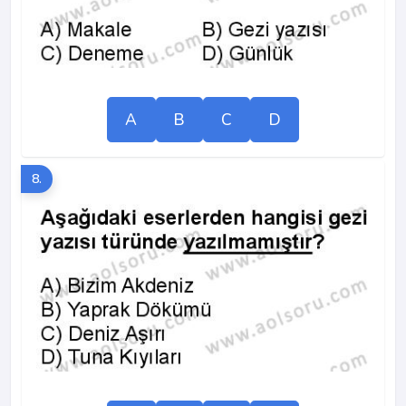
A
B
C
D
8.