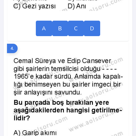
A
B
C
D
4.