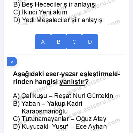
A
B
C
D
5.