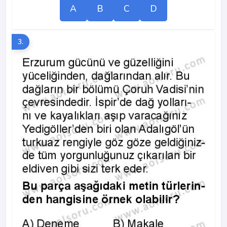
A
B
C
D
3.