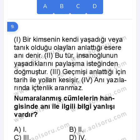
A
B
C
D
9.