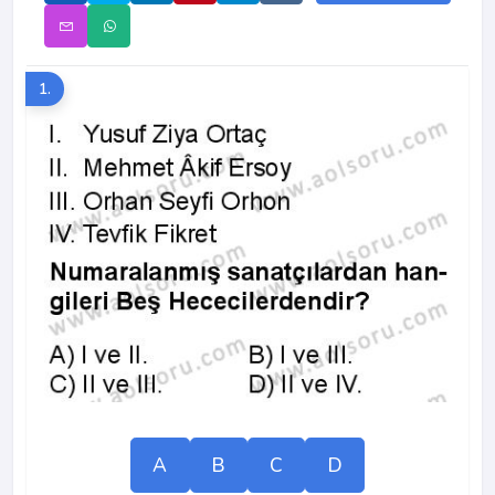
1.
A
B
C
D