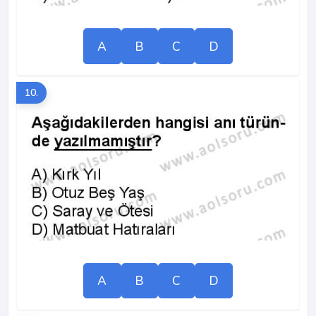
A
B
C
D
10.
A
B
C
D