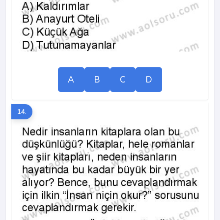
A
B
C
D
14.