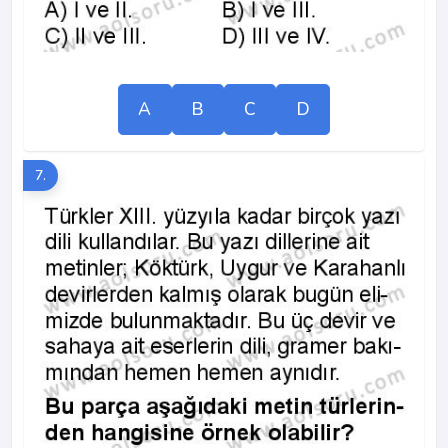
A
B
C
D
7.