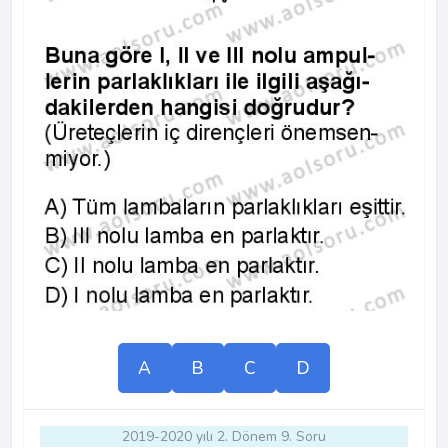
A
B
C
D
2019-2020 yılı 2. Dönem 9. Soru