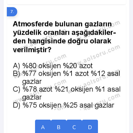
7.
A
B
C
D