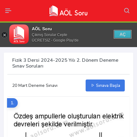
AÖL Soru
AÇ
Çıkmış Sorular Cepte
ÜCRETSİZ - Google Play'de
Fizik 3 Dersi 2024-2025 Yılı 2. Dönem Deneme
Sınav Soruları
20 Mart Deneme Sınavı
Sınava Başla
1.