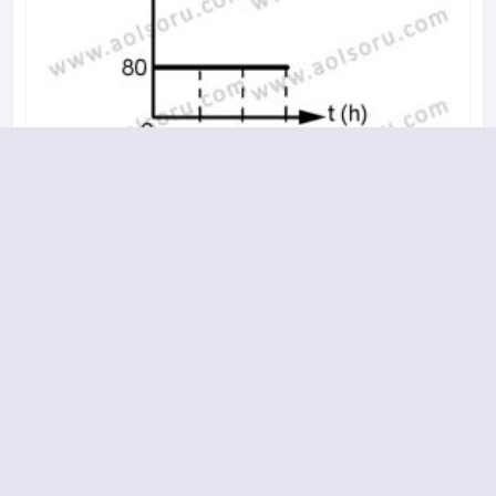
A
B
C
D