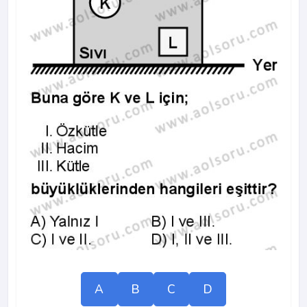
A
B
C
D