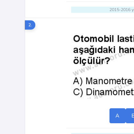
2015-2016 yı
2.
A