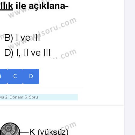
B
C
D
ılı 2. Dönem 5. Soru