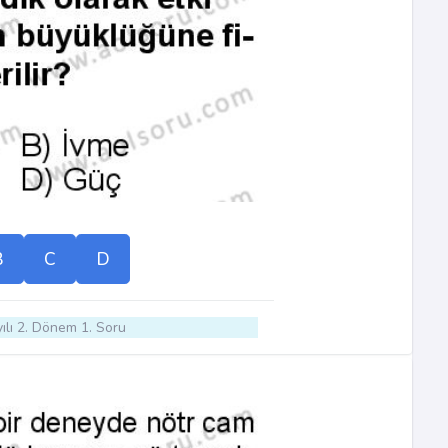
B
C
D
ılı 2. Dönem 1. Soru