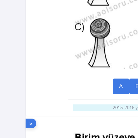
A
2015-2016 yı
5.