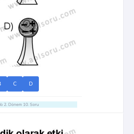
B
C
D
lı 2. Dönem 10. Soru