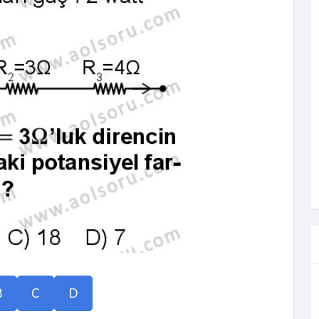
B
C
D