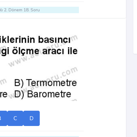
lı 2. Dönem 18. Soru
B
C
D