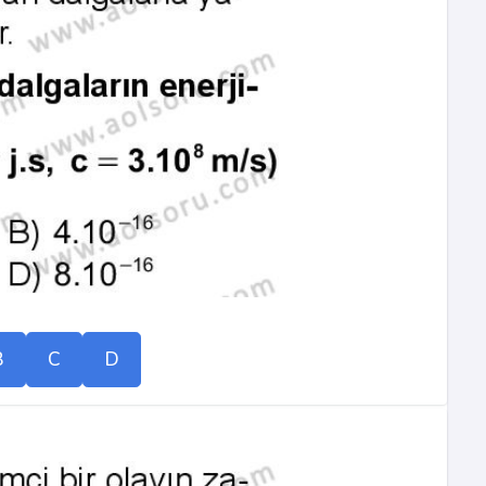
B
C
D