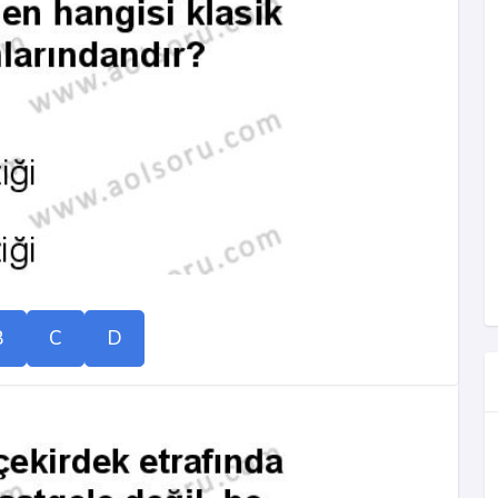
B
C
D