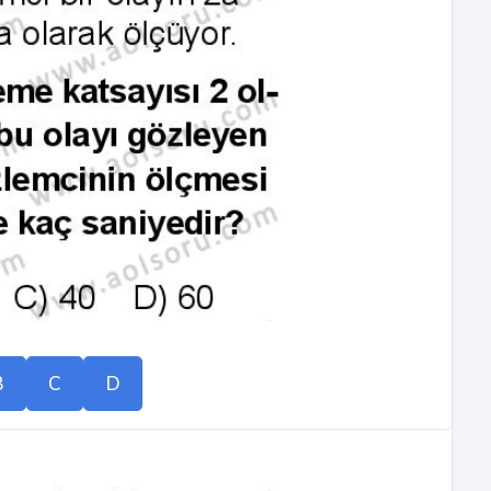
B
C
D