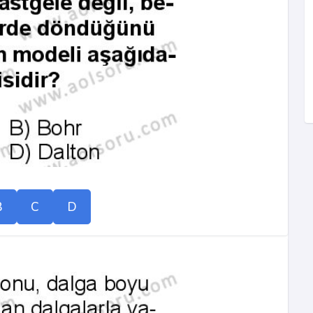
B
C
D