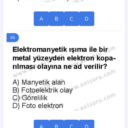
A
B
C
D
10.
A
B
C
D