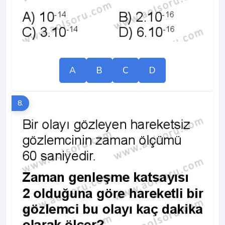
A
B
C
D
8.