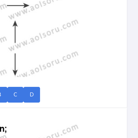
B
C
D