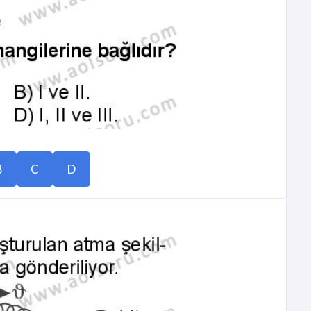
B
C
D