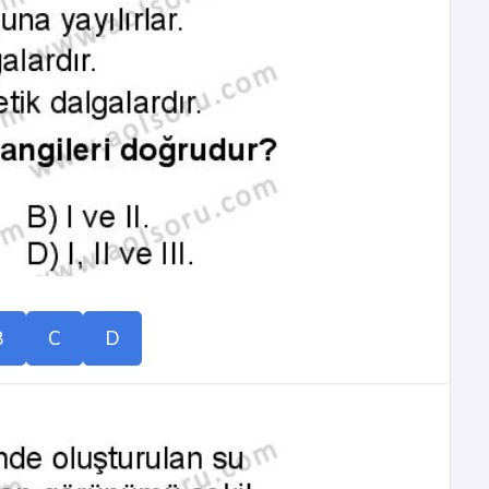
B
C
D