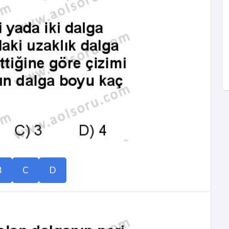
B
C
D