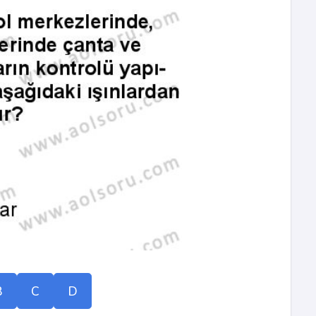
B
C
D