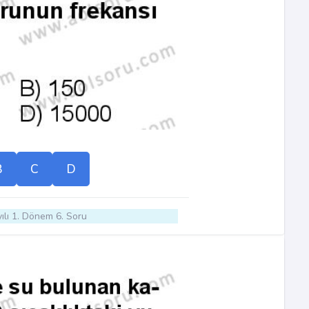
B
C
D
ılı 1. Dönem 6. Soru