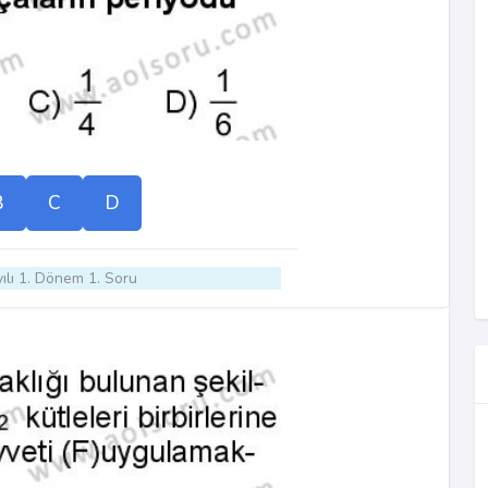
B
C
D
ılı 1. Dönem 1. Soru