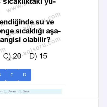
B
C
D
ılı 1. Dönem 3. Soru