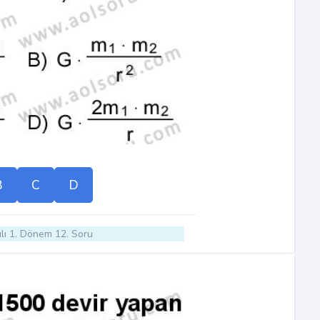
B
C
D
lı 1. Dönem 12. Soru