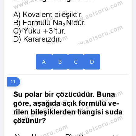
A
B
C
D
11.