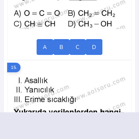
A
B
C
D
15.