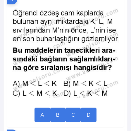
A
B
C
D