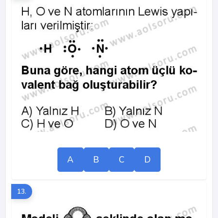
A
B
C
D
13.