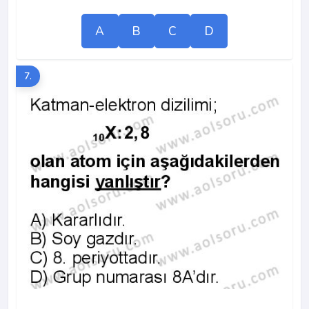
A
B
C
D
7.