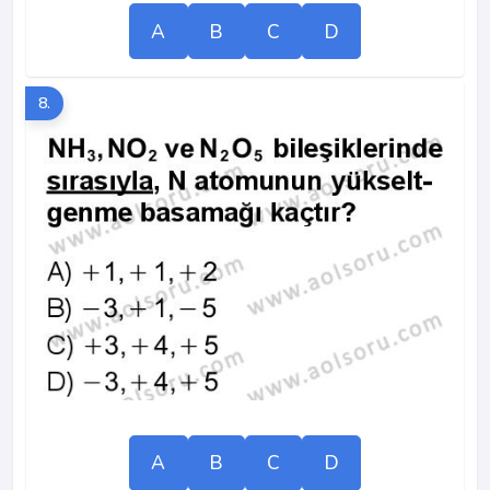
A
B
C
D
8.
A
B
C
D