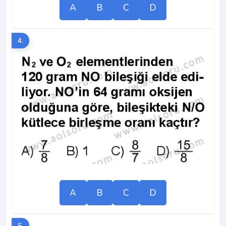
A
B
C
D
4.
A
B
C
D
5.