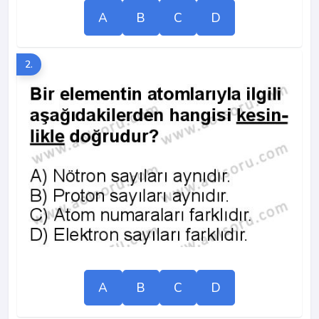
A
B
C
D
2.
A
B
C
D