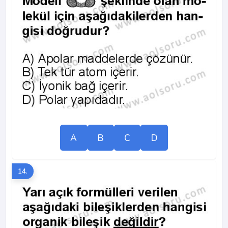
A
B
C
D
14.