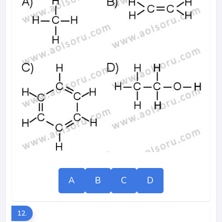
A
B
C
D
12.