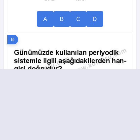
A
B
C
D
8.