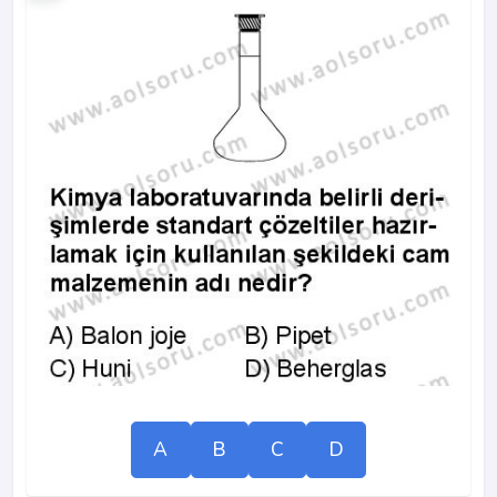
A
B
C
D