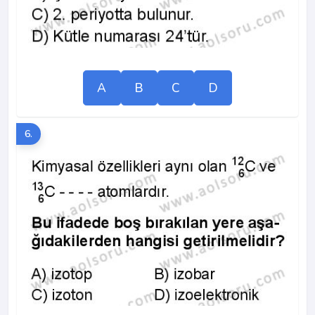
A
B
C
D
6.