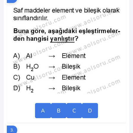
A
B
C
D
3.