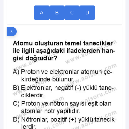
A
B
C
D
7.