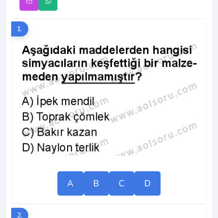
1.
A
B
C
D
2.