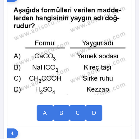
A
B
C
D
4.