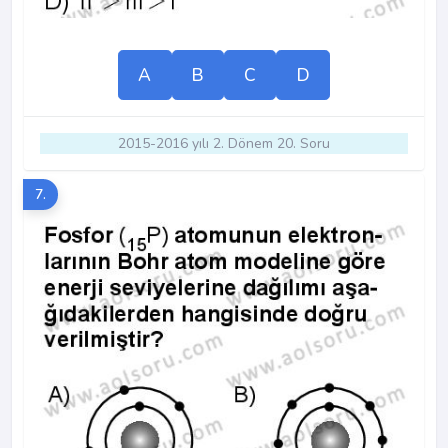
A
B
C
D
2015-2016 yılı 2. Dönem 20. Soru
7.