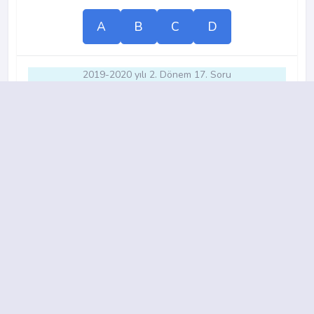
A
B
C
D
2019-2020 yılı 2. Dönem 17. Soru
12.