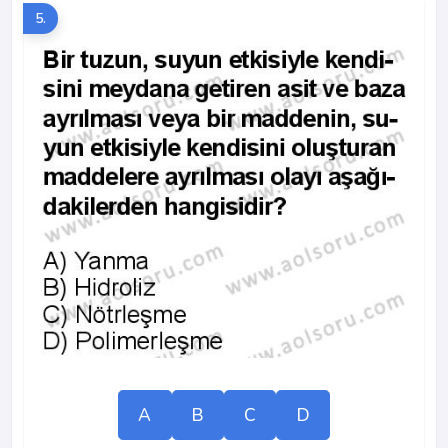
5.
A
B
C
D