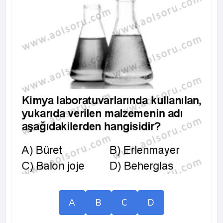
A
B
C
D