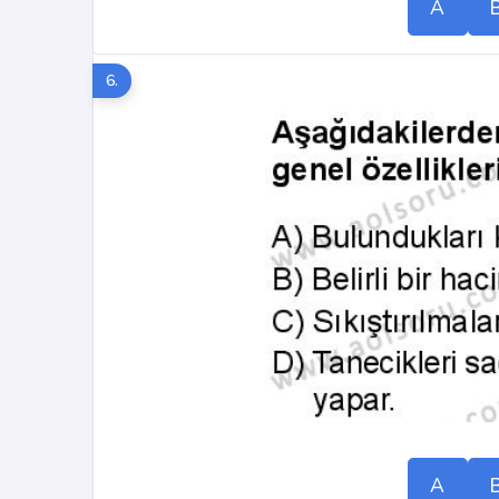
A
6.
A