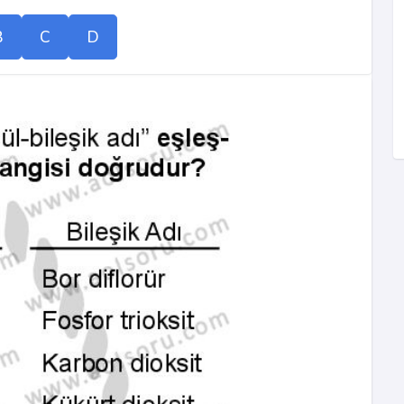
B
C
D