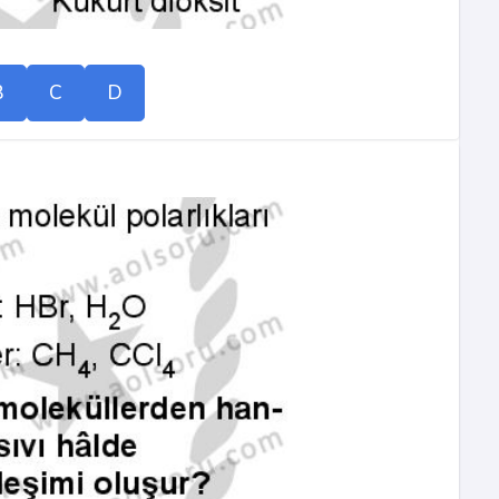
B
C
D