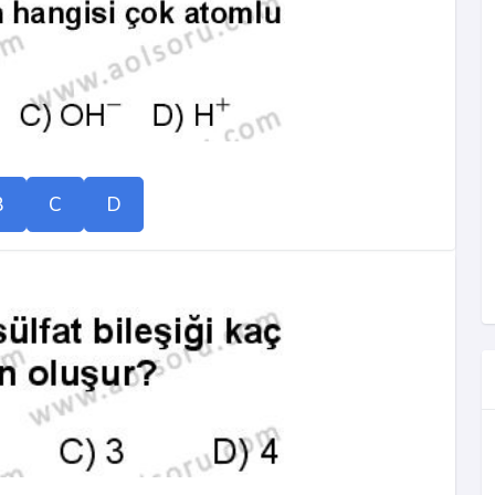
B
C
D