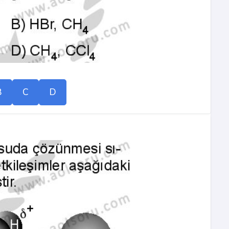
B
C
D