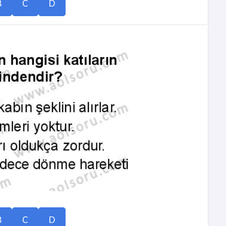
B
C
D
B
C
D