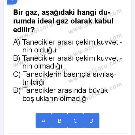
A
B
C
D