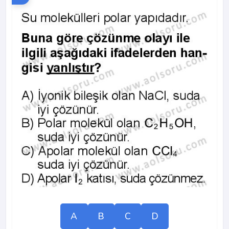
A
B
C
D