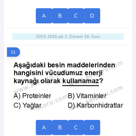
A
B
C
D
2015-2016 yılı 2. Dönem 16. Soru
11.
A
B
C
D