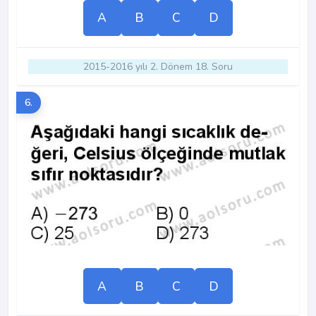
A
B
C
D
2015-2016 yılı 2. Dönem 18. Soru
6.
A
B
C
D