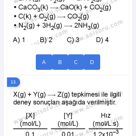
A
B
C
D
13.