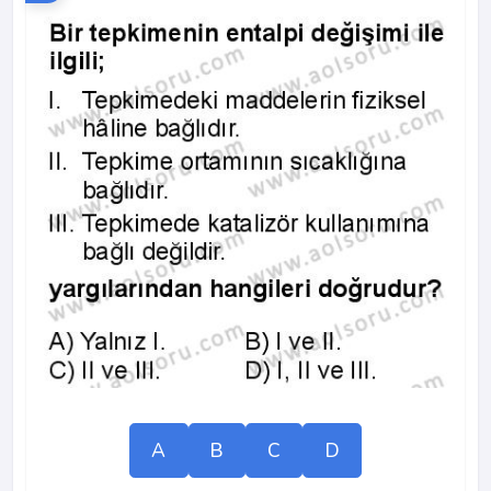
A
B
C
D