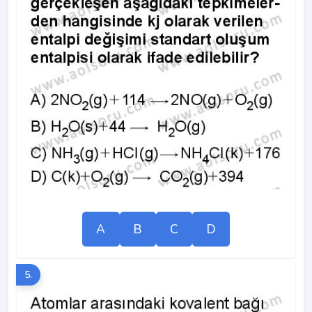
A
B
C
D
5.