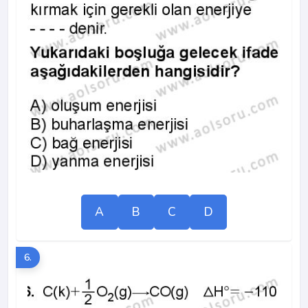
A
B
C
D
6.