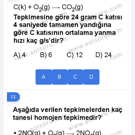
A
B
C
D
12.