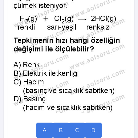
A
B
C
D