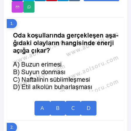
1.
A
B
C
D
2.