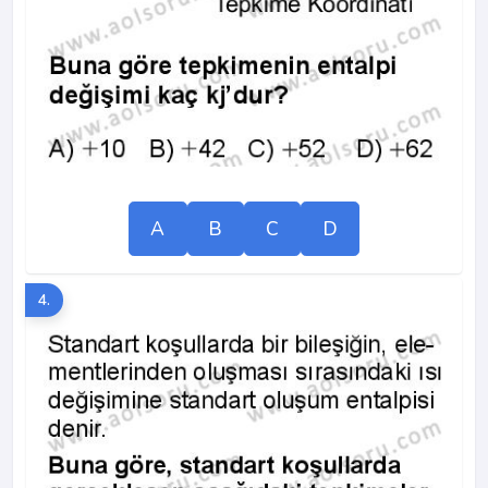
A
B
C
D
4.