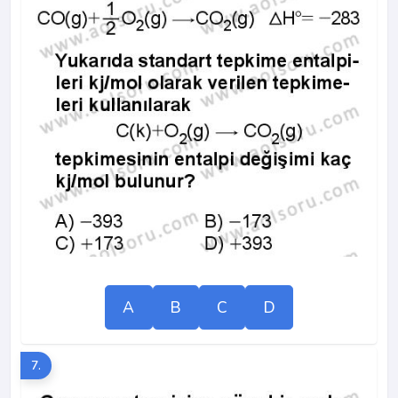
A
B
C
D
7.