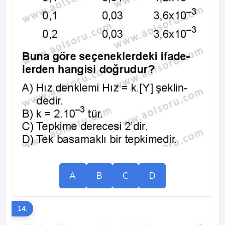
A
B
C
D
14.