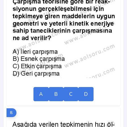
A
B
C
D
8.