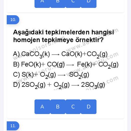
A
B
C
D
10.
A
B
C
D
11.