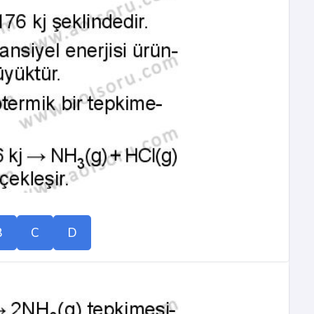
B
C
D