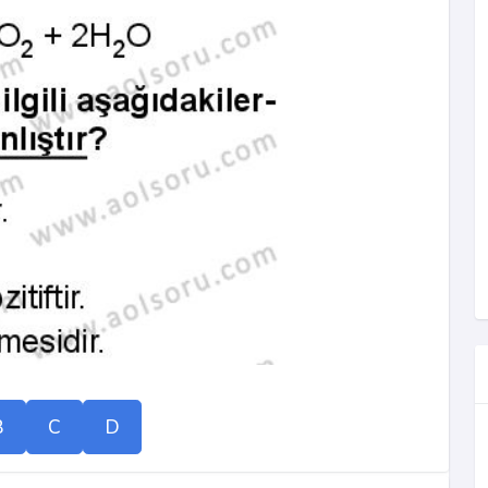
B
C
D