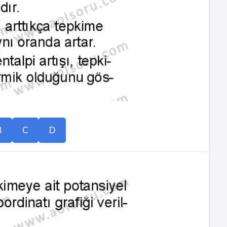
B
C
D