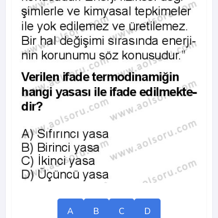
A
B
C
D