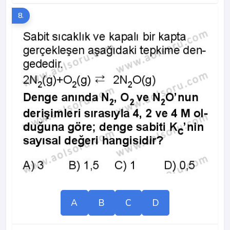
8.
A
B
C
D