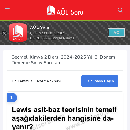
AÖL Soru
AÇ
Çıkmış Sorular Cepte
ÜCRETSİZ - Google Play'de
Seçmeli Kimya 2 Dersi 2024-2025 Yılı 3. Dönem
Deneme Sınav Soruları
17 Temmuz Deneme Sınavı
Sınava Başla
1.