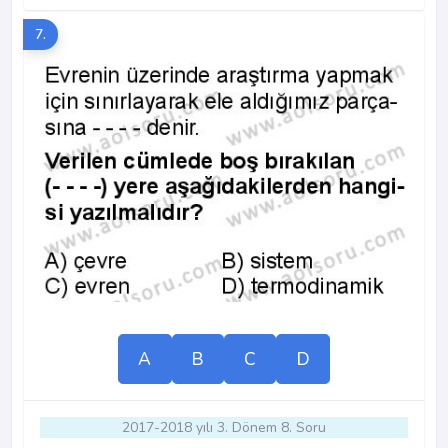
7.
A
B
C
D
2017-2018 yılı 3. Dönem 8. Soru