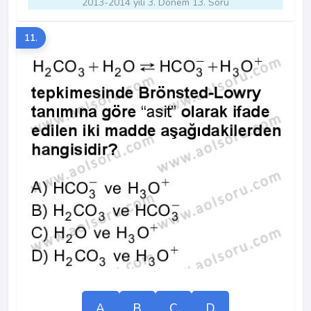
2013-2014 yılı 3. Dönem 13. Soru
11.
A
B
C
D