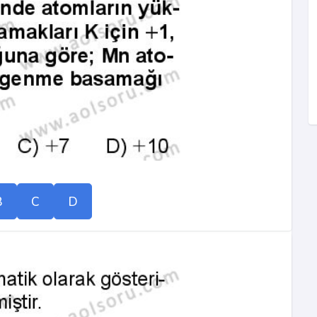
B
C
D