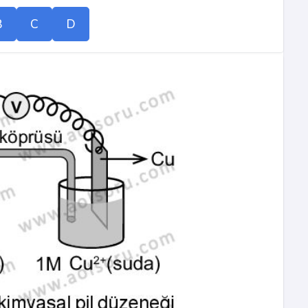
B
C
D