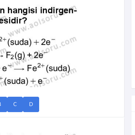
B
C
D