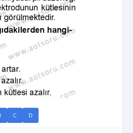
B
C
D