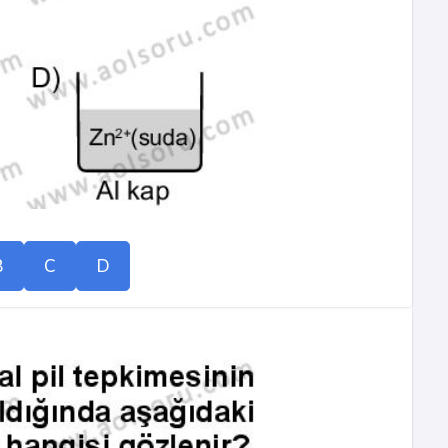
B
C
D