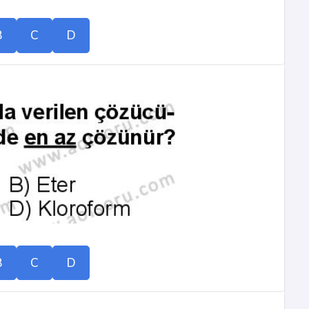
B
C
D
B
C
D