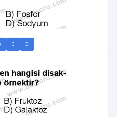
B
C
D