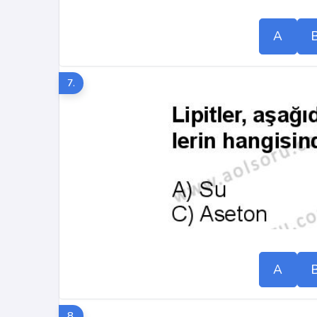
A
7.
A
8.