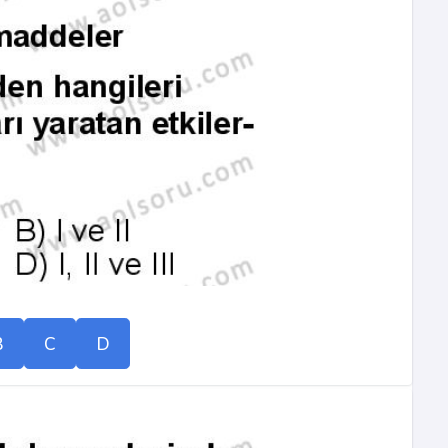
B
C
D