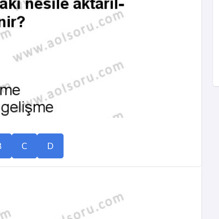
B
C
D