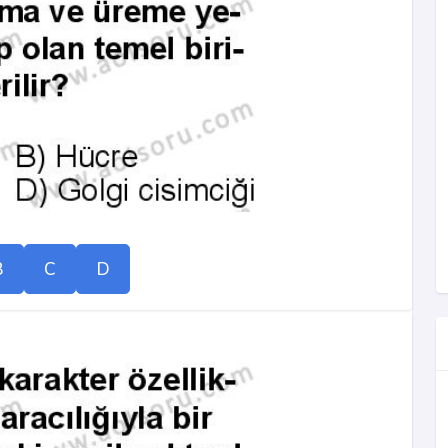
B
C
D