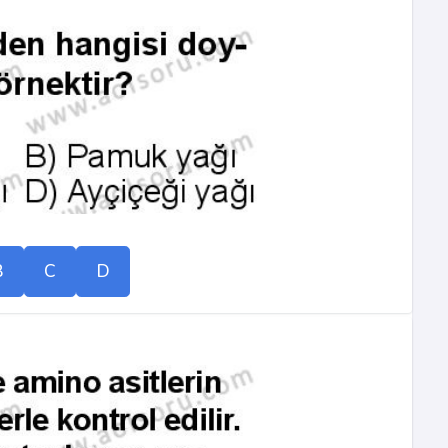
B
C
D