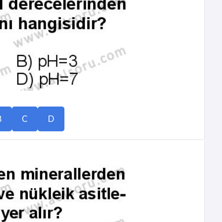
B
C
D