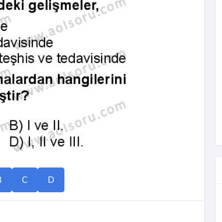
B
C
D