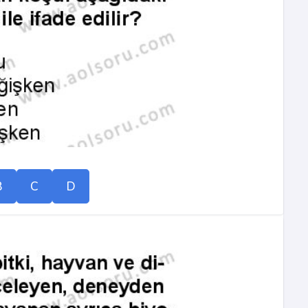
B
C
D