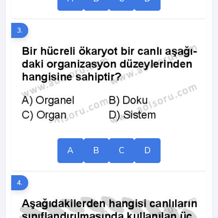
3.
A
B
C
D
4.