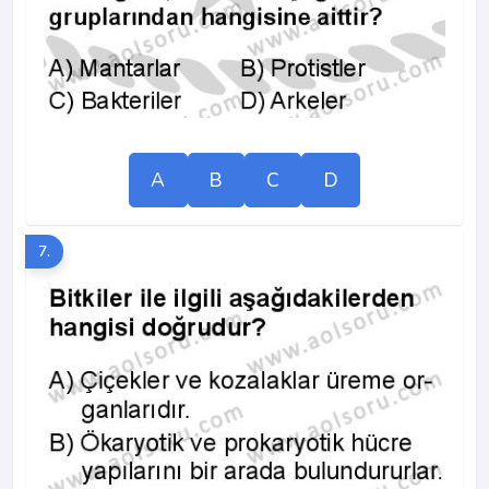
A
B
C
D
7.