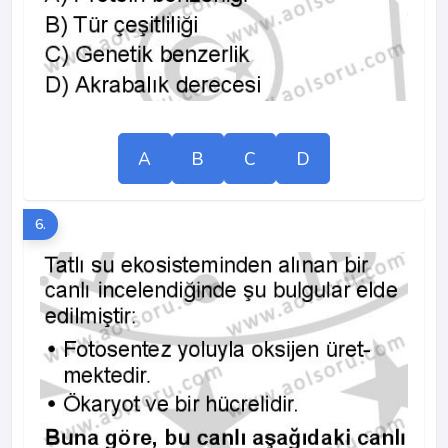
A
B
C
D
6.