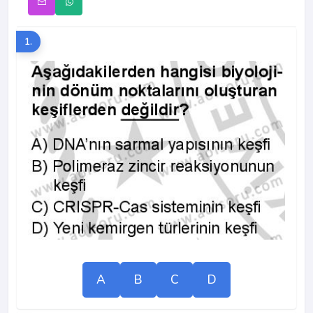
1.
A
B
C
D