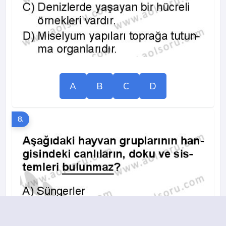
A
B
C
D
8.