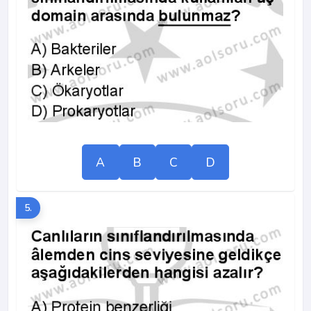
A
B
C
D
5.