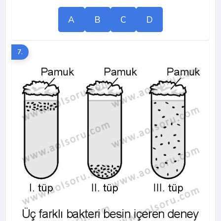
A
B
C
D
7.