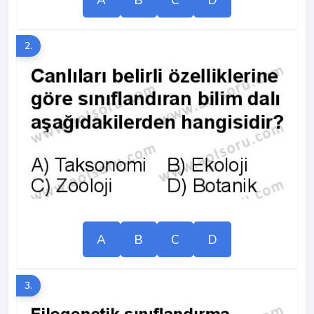
2.
A
B
C
D
3.