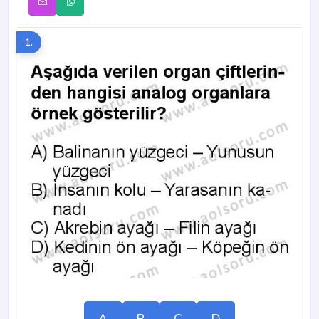
1.
A
B
C
D