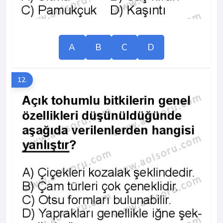
A
B
C
D
12.