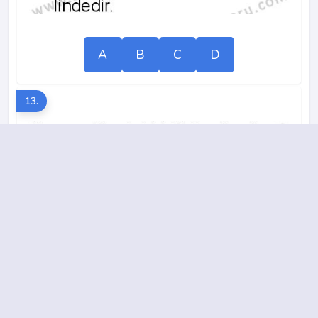
A
B
C
D
13.