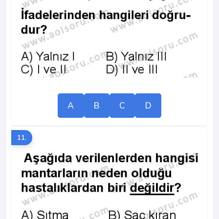
A
B
C
D
11.