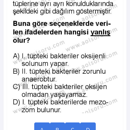
A
B
C
D