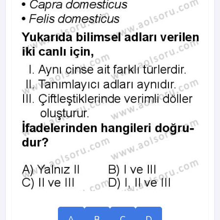
A
B
C
D