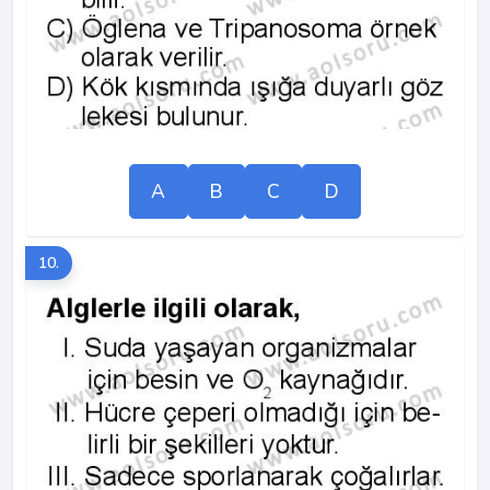
A
B
C
D
10.