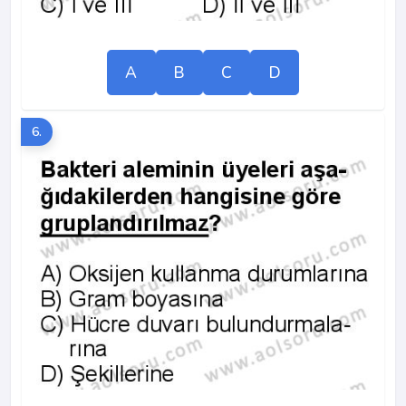
A
B
C
D
6.