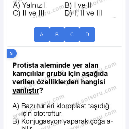
A
B
C
D
9.