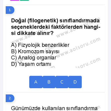
1.
A
B
C
D
2.