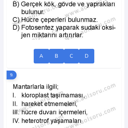
A
B
C
D
9.