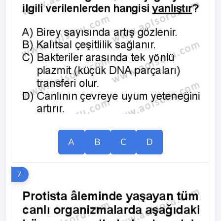
A
B
C
D
7.