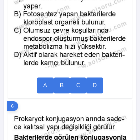
A
B
C
D
6.