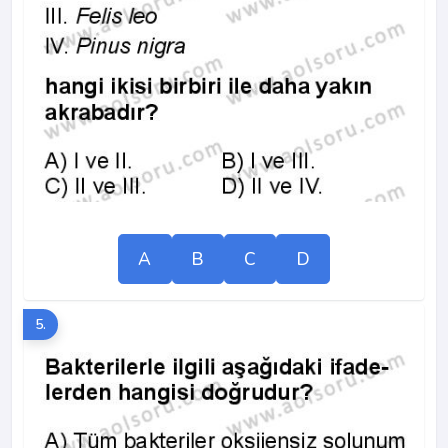
A
B
C
D
5.