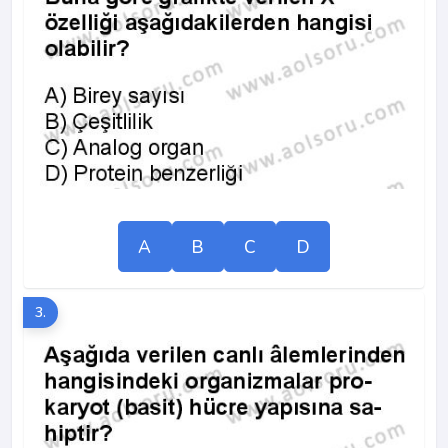
A
B
C
D
3.