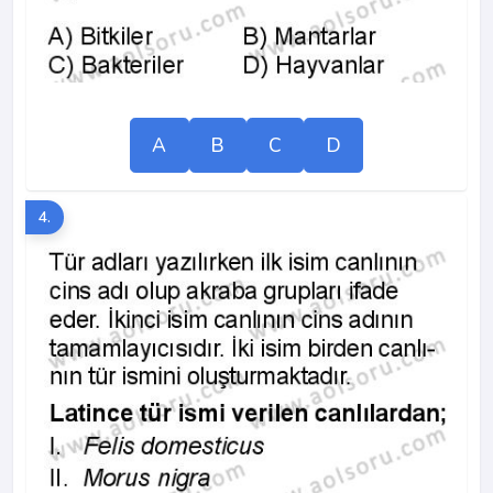
A
B
C
D
4.