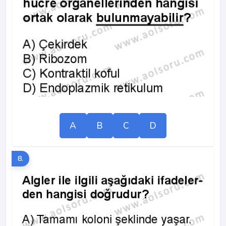
A
B
C
D
8.