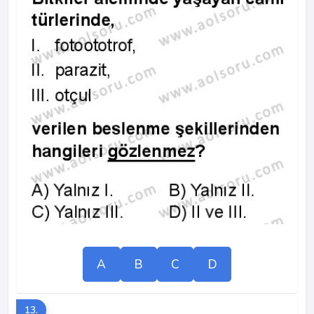
A
B
C
D
13.