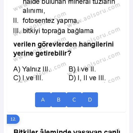
A
B
C
D
12.