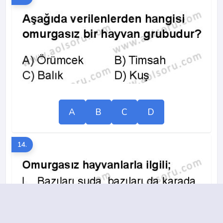
A
B
C
D
14.