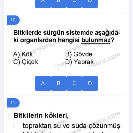
A
B
C
D
10.
A
B
C
D
11.