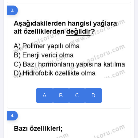
3.
A
B
C
D
4.