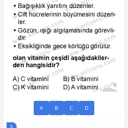
A
B
C
D
5.