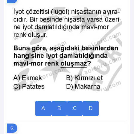
A
B
C
D
6.