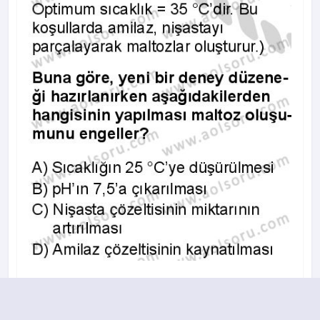
A
B
C
D