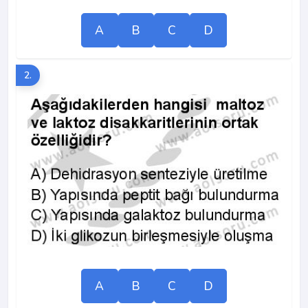
A
B
C
D
2.
A
B
C
D