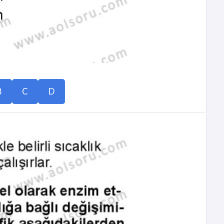
B
C
D