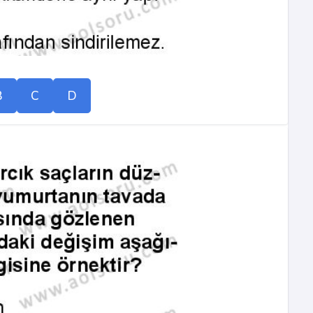
B
C
D