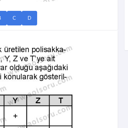
B
C
D