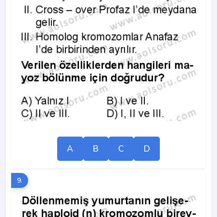
A
B
C
D
9.