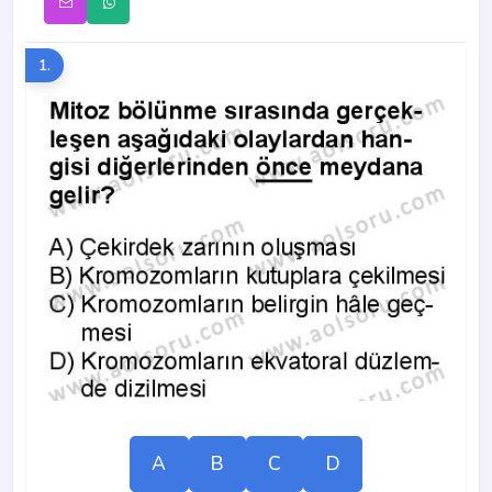
1.
A
B
C
D