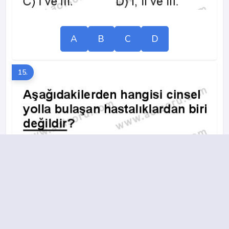
A
B
C
D
15.
A
B
C
D