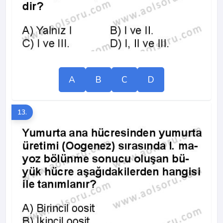
A
B
C
D
13.