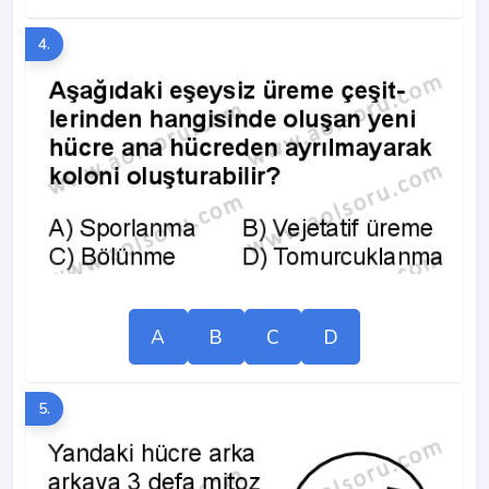
4.
A
B
C
D
5.