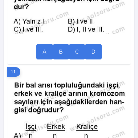
A
B
C
D
11.