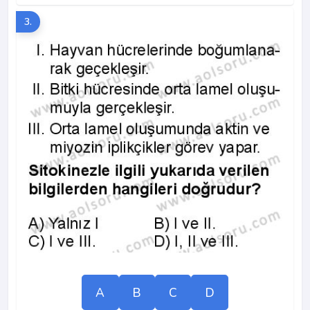
3.
A
B
C
D