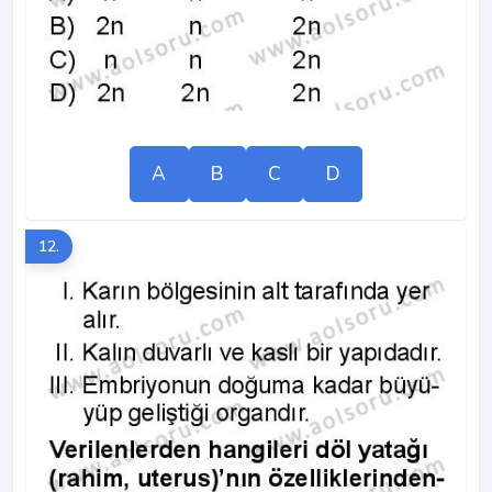
A
B
C
D
12.