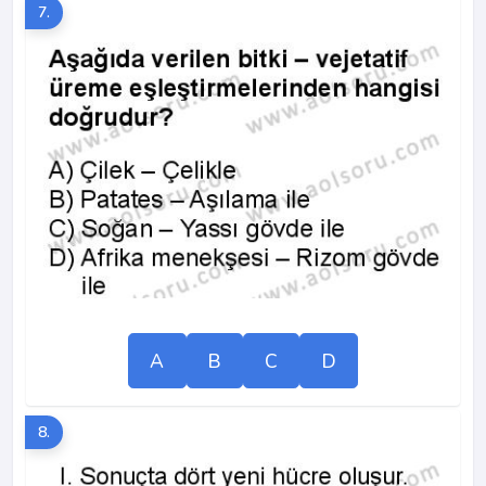
7.
A
B
C
D
8.