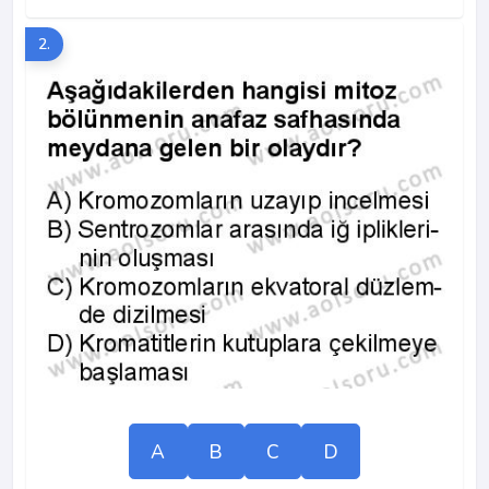
2.
A
B
C
D