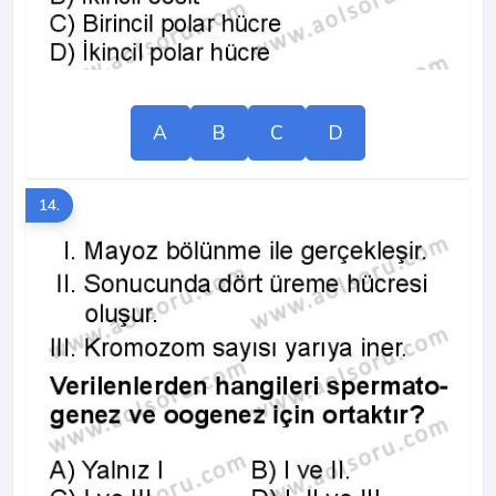
A
B
C
D
14.