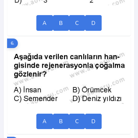
A
B
C
D
6.
A
B
C
D