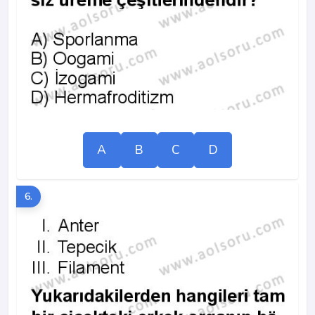
A
B
C
D
6.