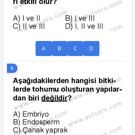
A
B
C
D
8.