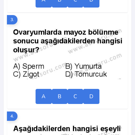
3.
A
B
C
D
4.