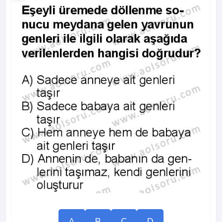
A
B
C
D