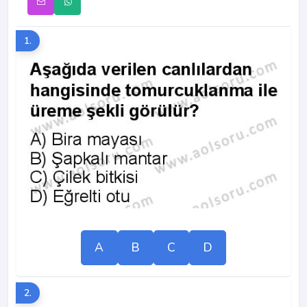
1.
A
B
C
D
2.