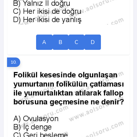
A
B
C
D
10.