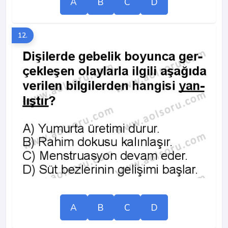
A
B
C
D
12.
A
B
C
D