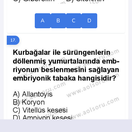
A
B
C
D
17.