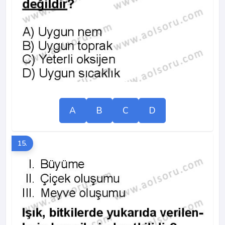
A
B
C
D
15.