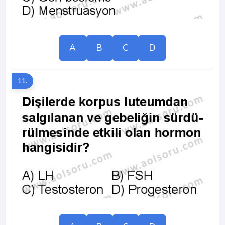
A
B
C
D
11.