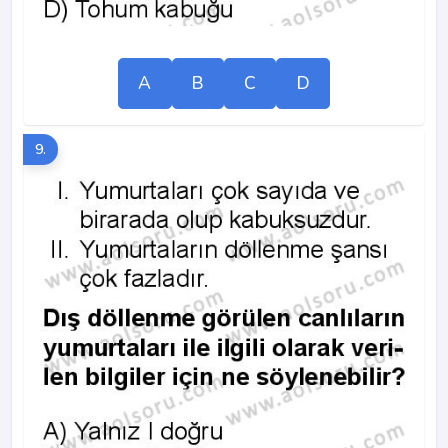
A
B
C
D
9.