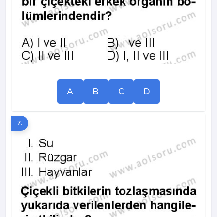
A
B
C
D
7.