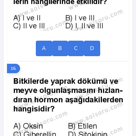
A
B
C
D
16.