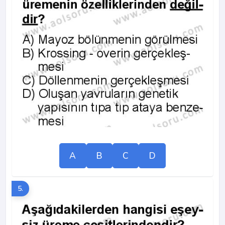
A
B
C
D
5.