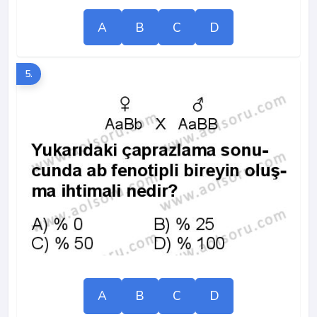
A
B
C
D
5.
A
B
C
D