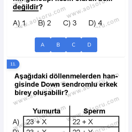
A
B
C
D
11.