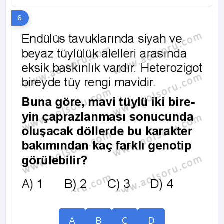
6.
A
B
C
D