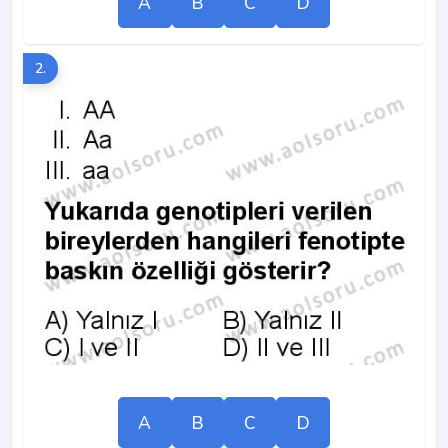
A
B
C
D
2.
A
B
C
D