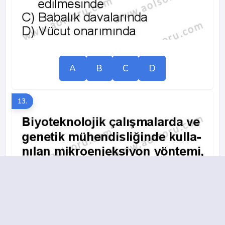
A
B
C
D
13.