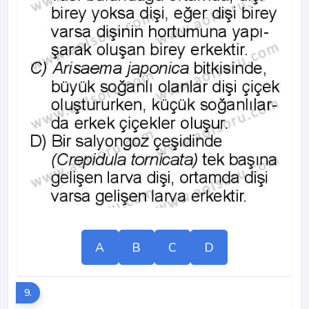
A
B
C
D
9.