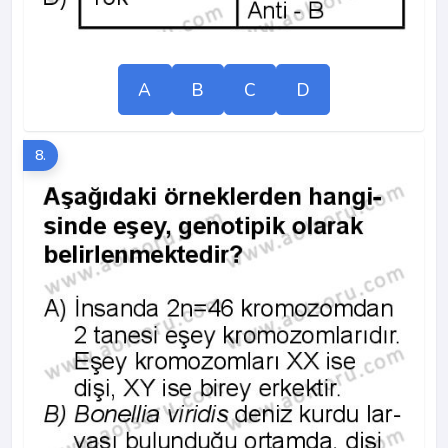
A
B
C
D
8.