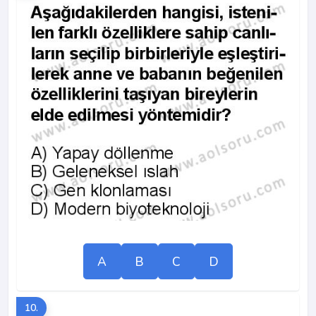
A
B
C
D
10.