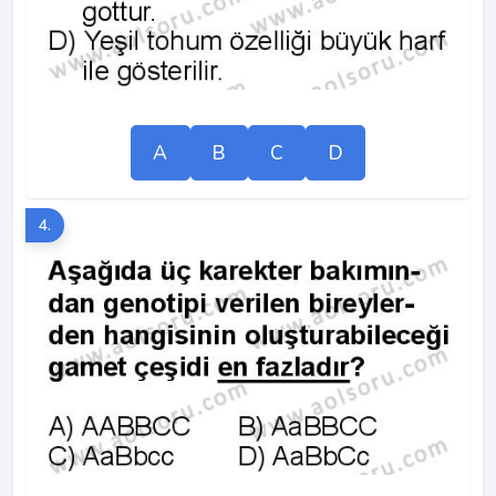
A
B
C
D
4.