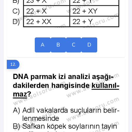
A
B
C
D
12.