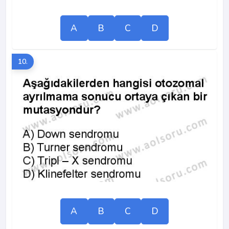
A
B
C
D
10.
A
B
C
D