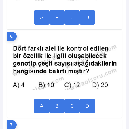
A
B
C
D
6.
A
B
C
D
7.