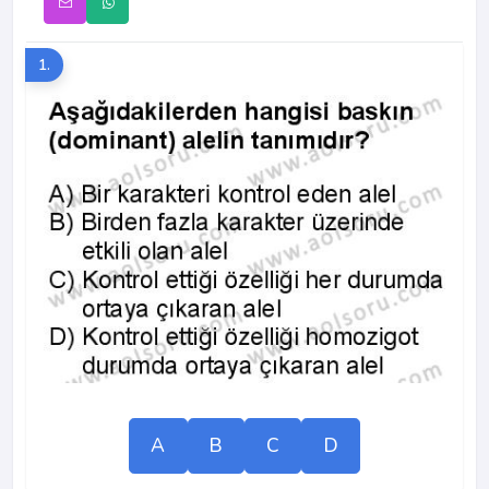
1.
A
B
C
D