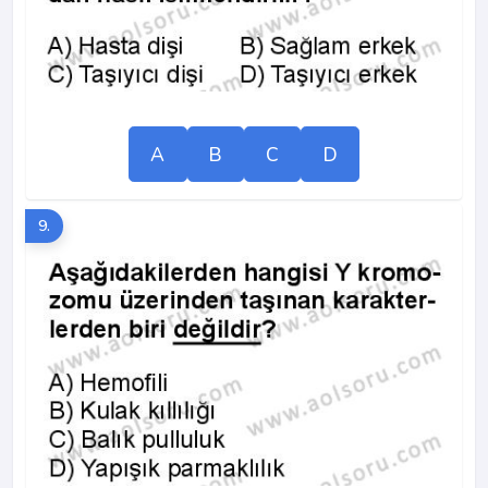
A
B
C
D
9.