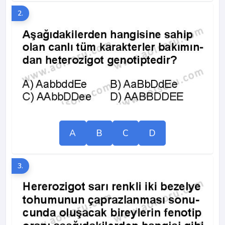
2.
A
B
C
D
3.