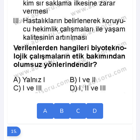
A
B
C
D
15.