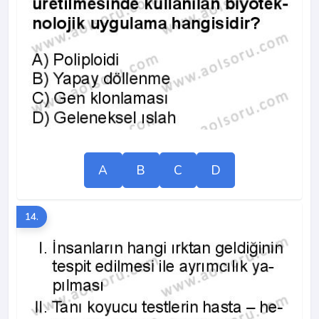
A
B
C
D
14.