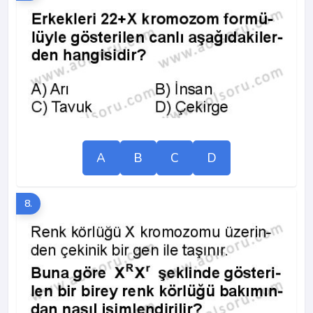
A
B
C
D
8.