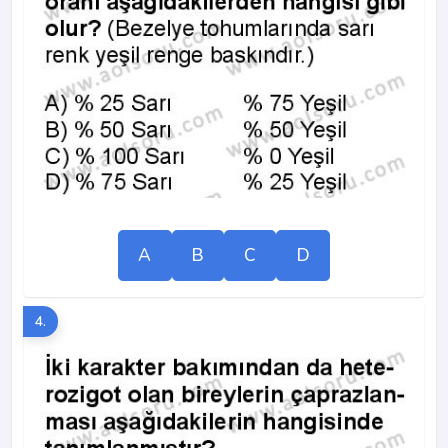
A
B
C
D
4.