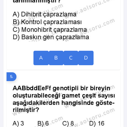
A
B
C
D
5.