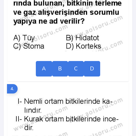
A
B
C
D
4.