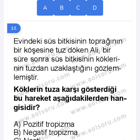
A
B
C
D
13.