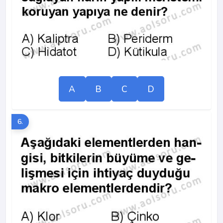
A
B
C
D
6.