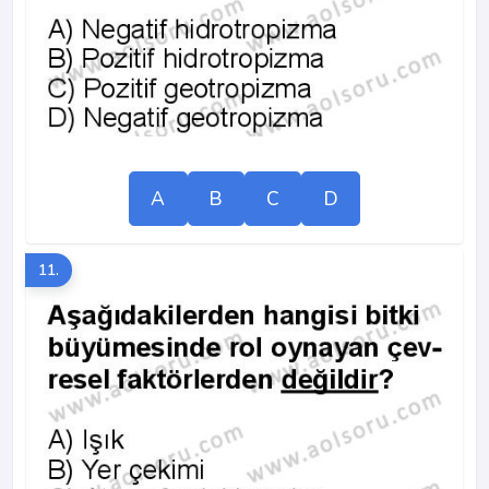
A
B
C
D
11.