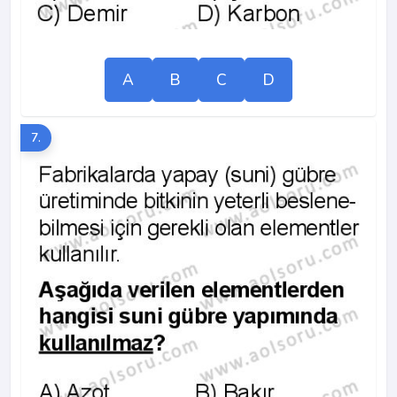
A
B
C
D
7.