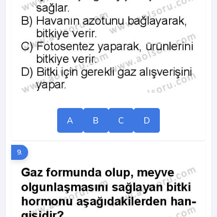
A
B
C
D
9.