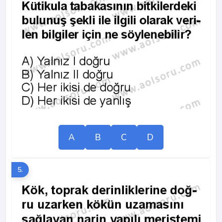
A
B
C
D
5.