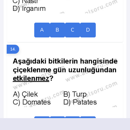
A
B
C
D
14.
A
B
C
D