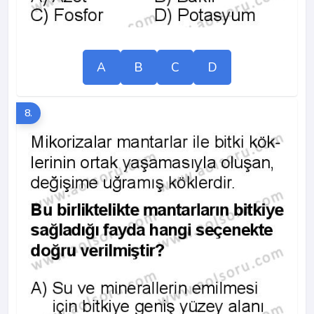
A
B
C
D
8.