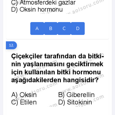
A
B
C
D
12.