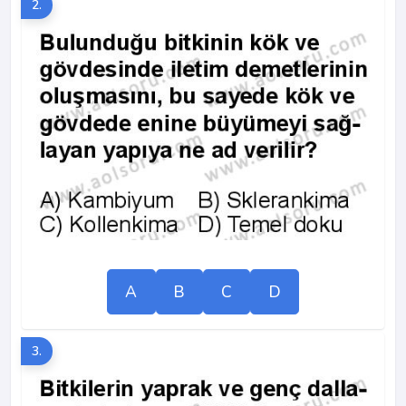
2.
A
B
C
D
3.