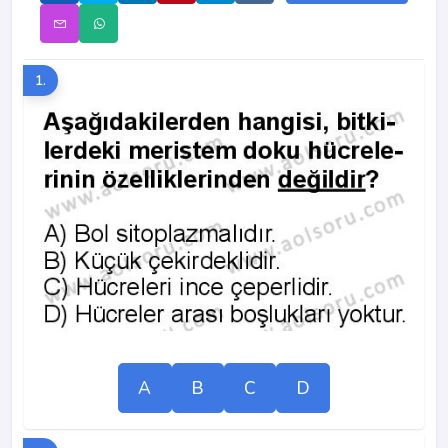
1.
A
B
C
D