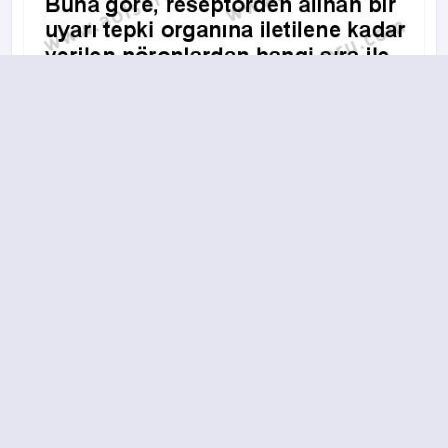
A
B
C
D
14.