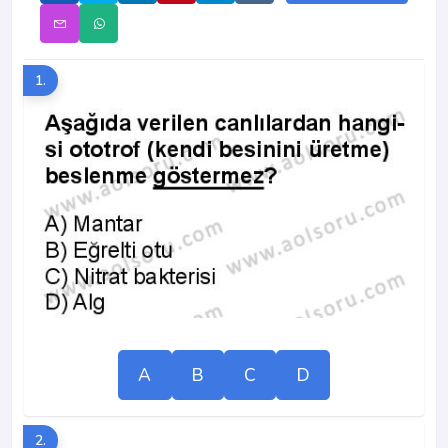
1.
A
B
C
D
2.