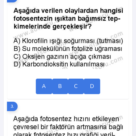
A
B
C
D
3.