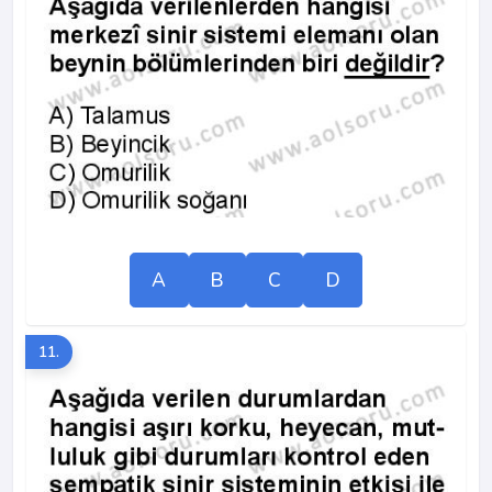
A
B
C
D
11.