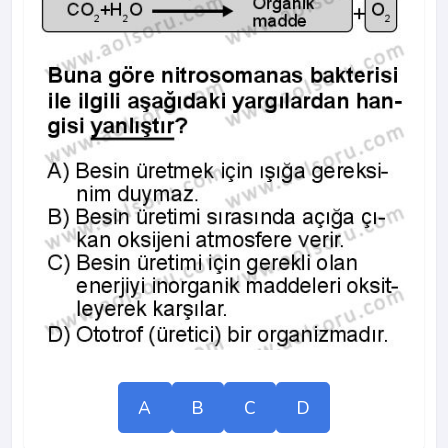
A
B
C
D