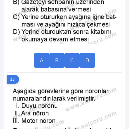
A
B
C
D
13.