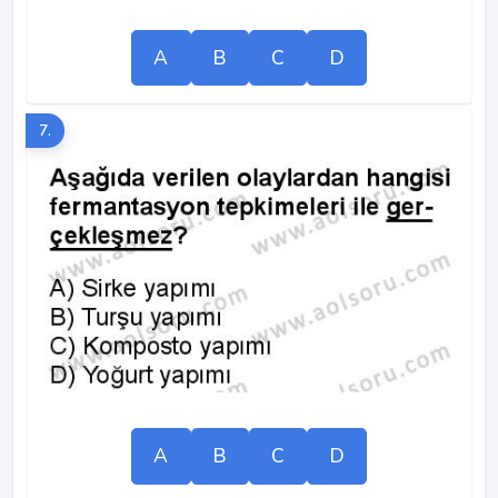
A
B
C
D
7.
A
B
C
D