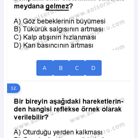
A
B
C
D
12.