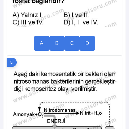
A
B
C
D
5.