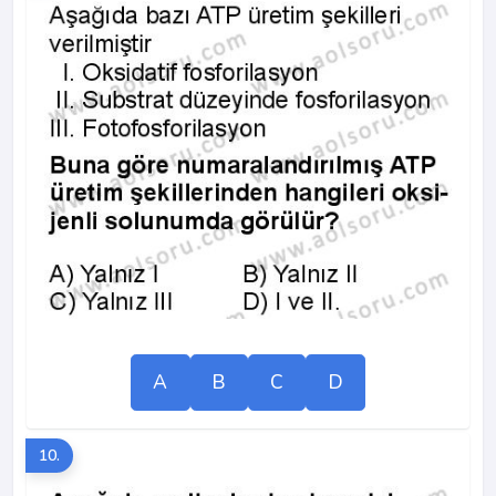
A
B
C
D
10.