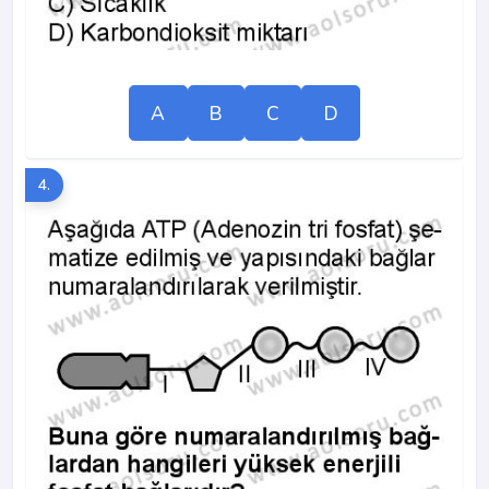
A
B
C
D
4.