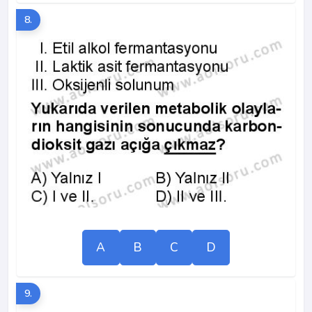
8.
A
B
C
D
9.