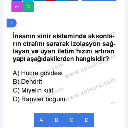
1.
A
B
C
D