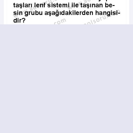
A
B
C
D
10.