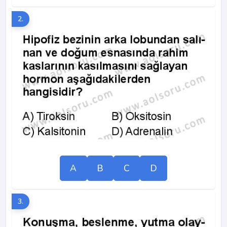
2.
A
B
C
D
3.