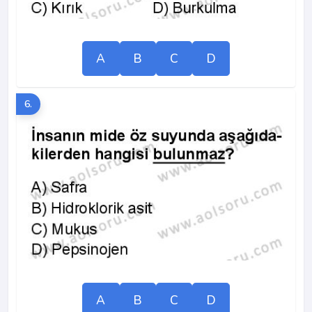
A
B
C
D
6.
A
B
C
D