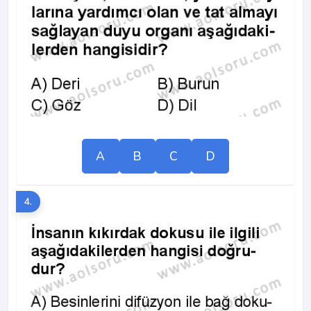
A
B
C
D
4.