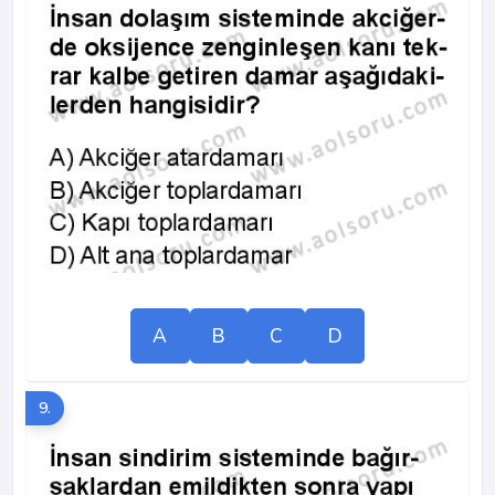
A
B
C
D
9.