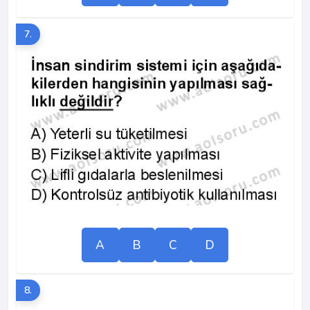
7.
A
B
C
D
8.