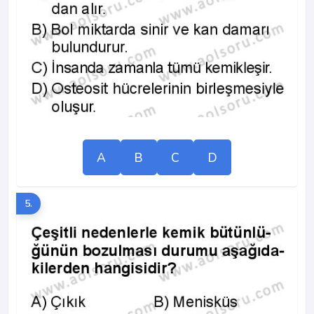
A
B
C
D
5.