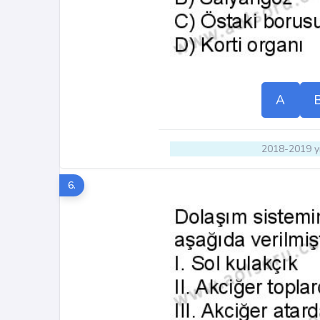
A
2018-2019 yı
6.