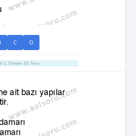
B
C
D
lı 1. Dönem 10. Soru