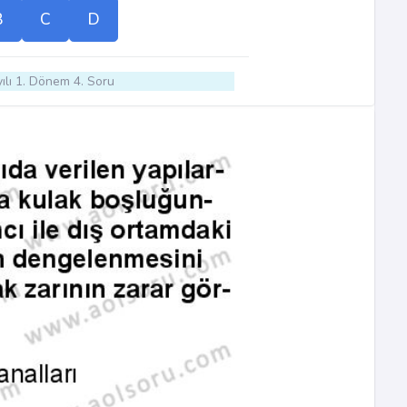
B
C
D
ılı 1. Dönem 4. Soru