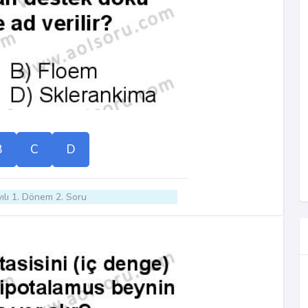
B
C
D
ılı 1. Dönem 2. Soru