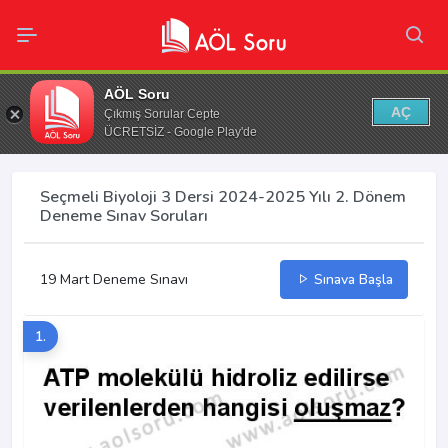
AÖL Soru
AÇ
Çıkmış Sorular Cepte
ÜCRETSİZ - Google Play'de
Seçmeli Biyoloji 3 Dersi 2024-2025 Yılı 2. Dönem
Deneme Sınav Soruları
19 Mart Deneme Sınavı
Sınava Başla
1.