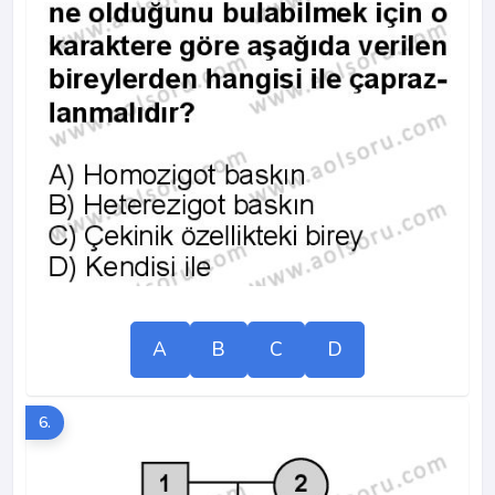
A
B
C
D
6.