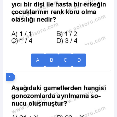
A
B
C
D
9.