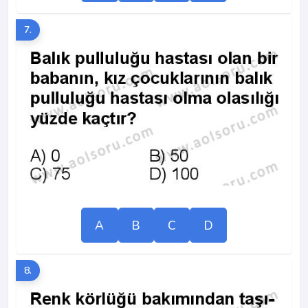
7.
A
B
C
D
8.