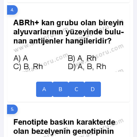
4.
A
B
C
D
5.