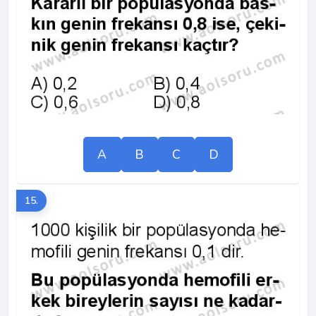
A
B
C
D
15.