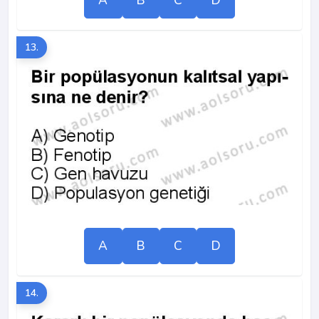
A
B
C
D
13.
A
B
C
D
14.