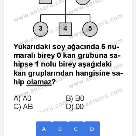
A
B
C
D