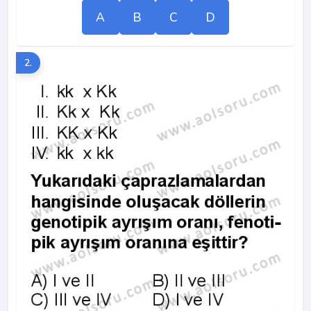
A
B
C
D
2.