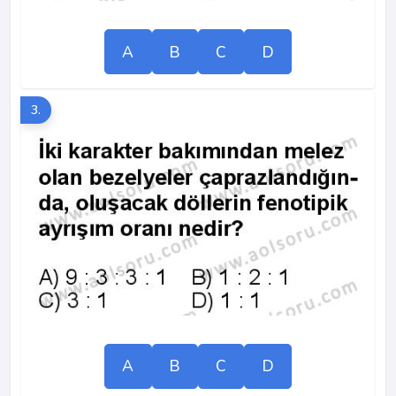
A
B
C
D
3.
A
B
C
D