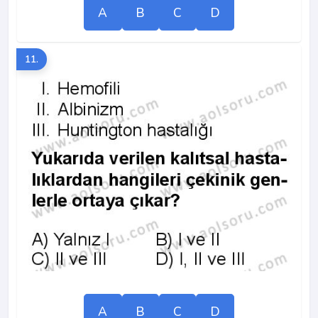
A
B
C
D
11.
A
B
C
D