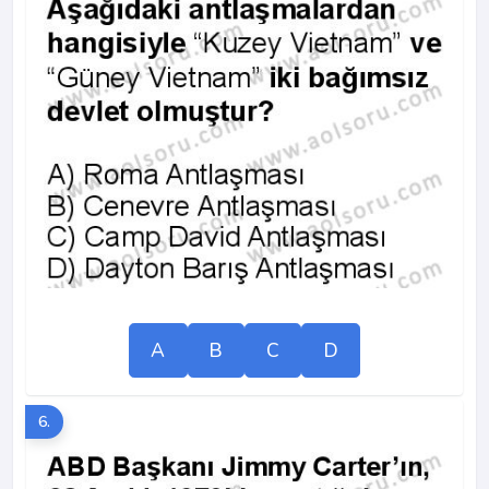
A
B
C
D
6.