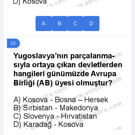
A
B
C
D
12.