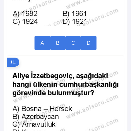
A
B
C
D
11.