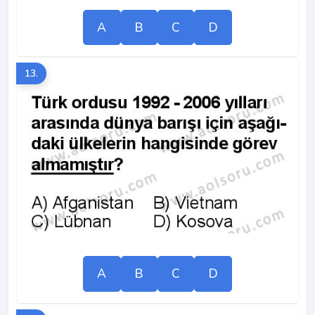
A
B
C
D
13.
A
B
C
D