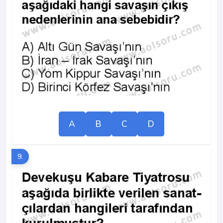
A
B
C
D
9.