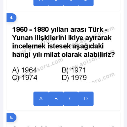
4.
A
B
C
D
5.