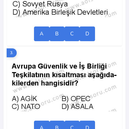
A
B
C
D
3.
A
B
C
D