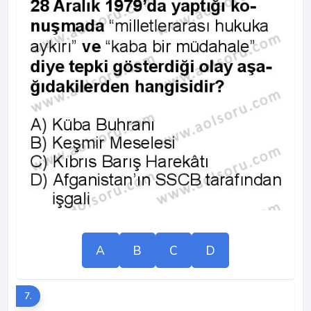
A
B
C
D
7.