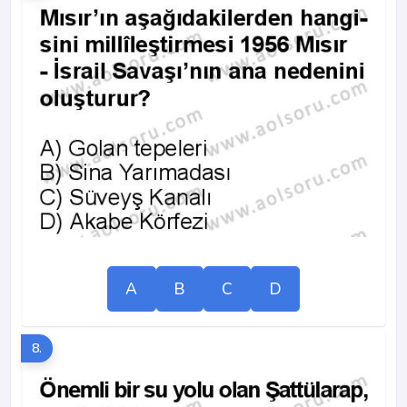
A
B
C
D
8.