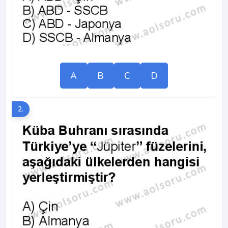
A
B
C
D
2.