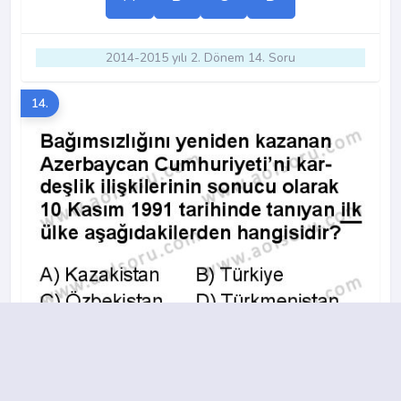
2014-2015 yılı 2. Dönem 14. Soru
14.
A
B
C
D