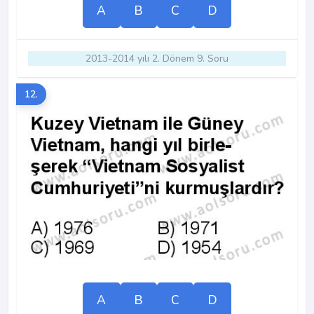
A
B
C
D
2013-2014 yılı 2. Dönem 9. Soru
12.
A
B
C
D