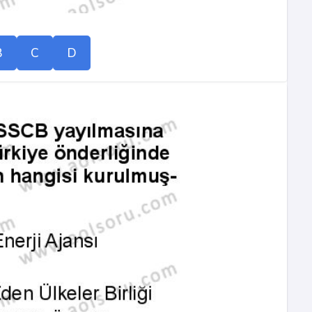
B
C
D