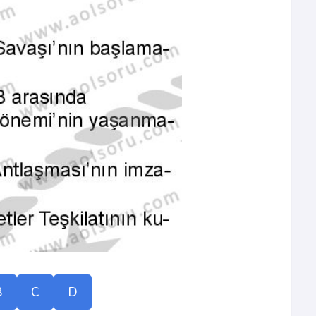
B
C
D