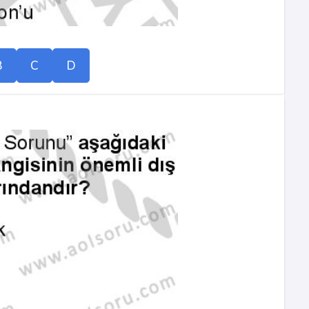
B
C
D