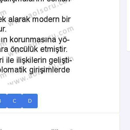
B
C
D