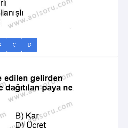
B
C
D