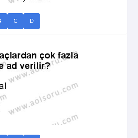
B
C
D