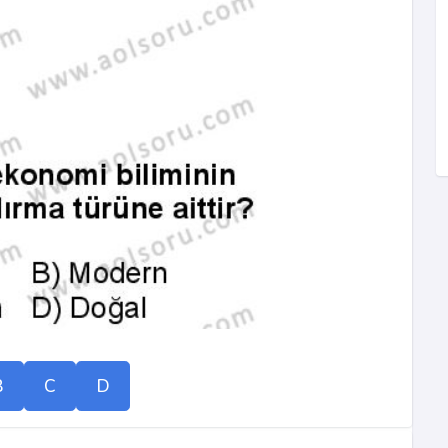
B
C
D