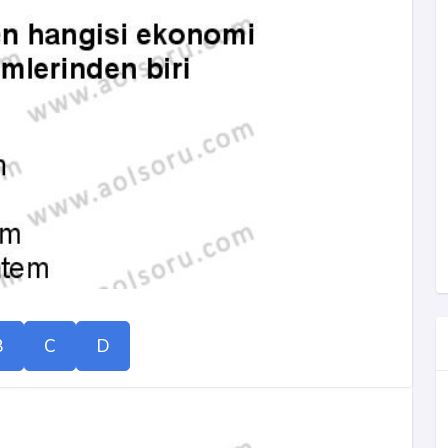
B
C
D