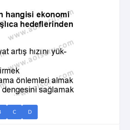
B
C
D