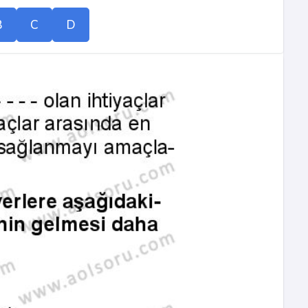
B
C
D