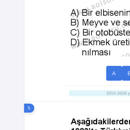
A
2015-2016 yı
5.