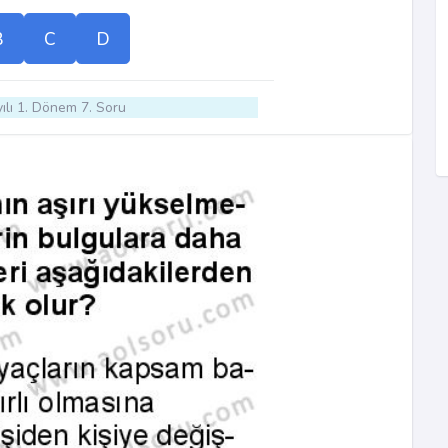
B
C
D
ılı 1. Dönem 7. Soru