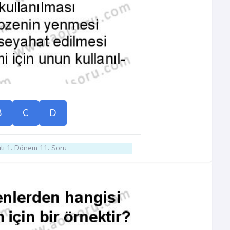
B
C
D
lı 1. Dönem 11. Soru