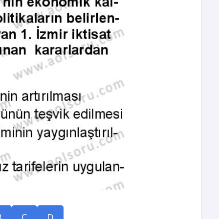
B
C
D