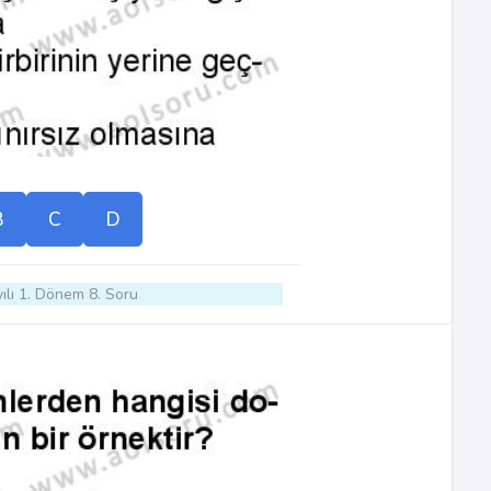
B
C
D
ılı 1. Dönem 8. Soru