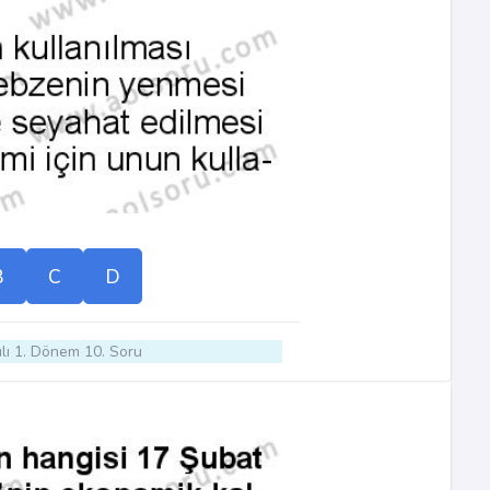
B
C
D
lı 1. Dönem 10. Soru