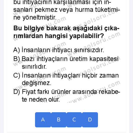
A
B
C
D