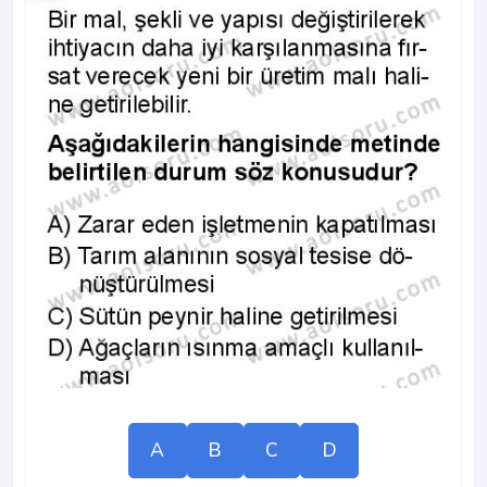
A
B
C
D