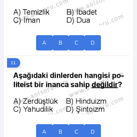
A
B
C
D
11.
A
B
C
D