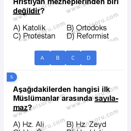
A
B
C
D
5.