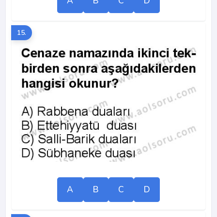
A
B
C
D
15.
A
B
C
D