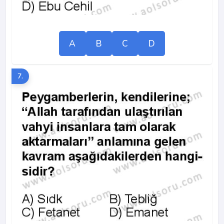
A
B
C
D
7.