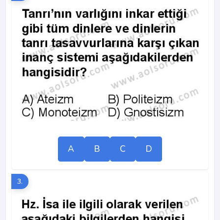
A
B
C
D
3.