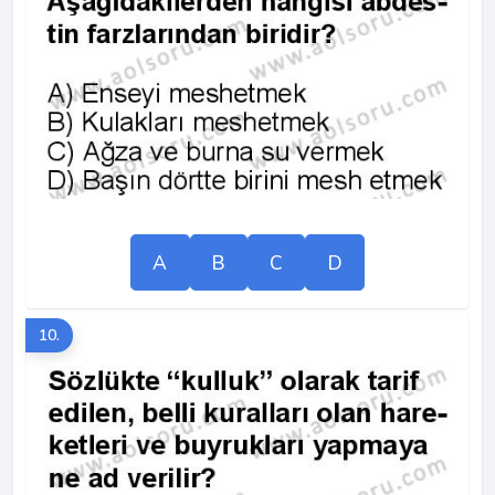
A
B
C
D
10.