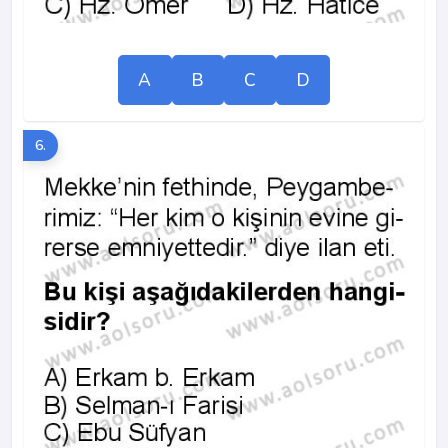
A
B
C
D
6.