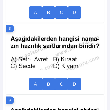
A
B
C
D
8.
A
B
C
D
9.