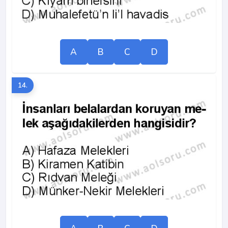
A
B
C
D
14.