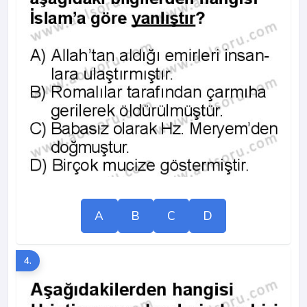
A
B
C
D
4.