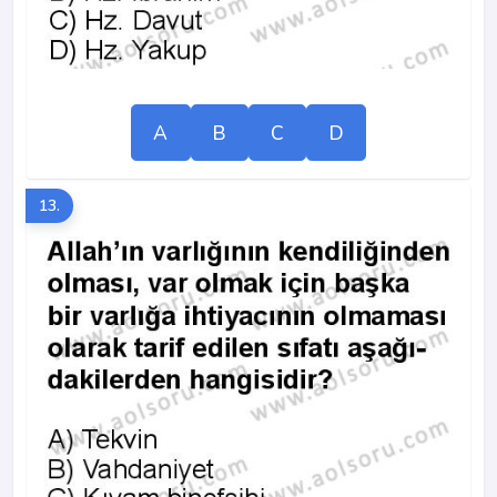
A
B
C
D
13.