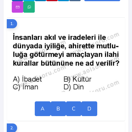
1.
A
B
C
D
2.