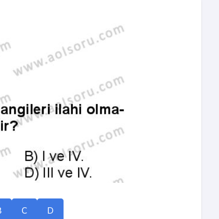
B
C
D