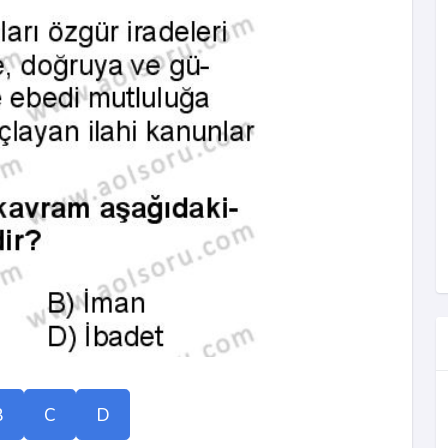
B
C
D