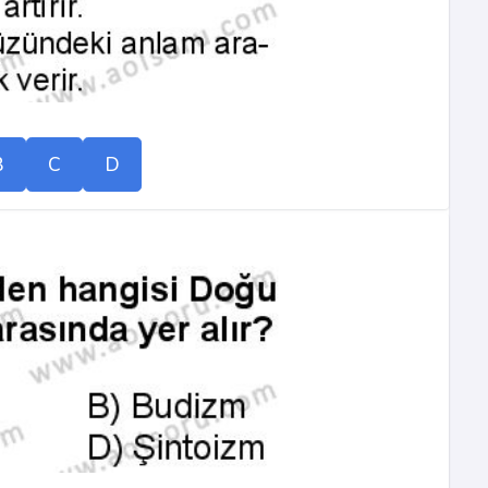
B
C
D