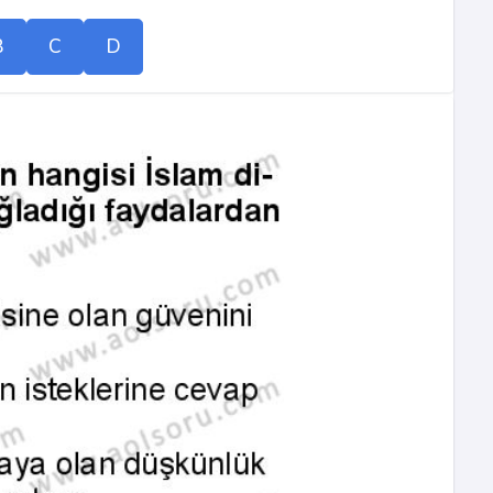
B
C
D