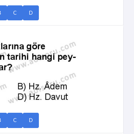
B
C
D
B
C
D