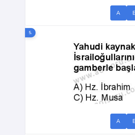
A
5.
A