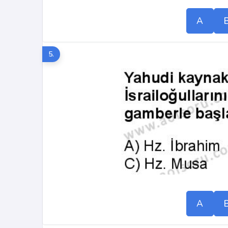
A
5.
A