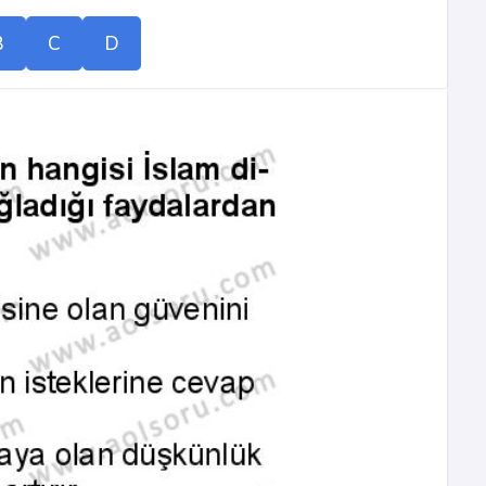
B
C
D