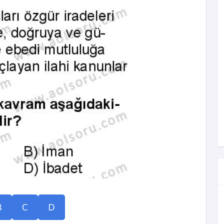
B
C
D