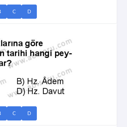
B
C
D
B
C
D