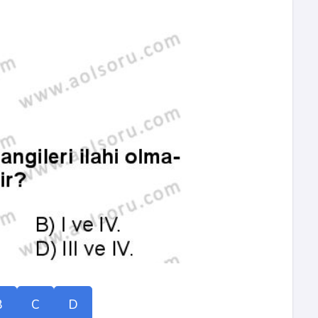
B
C
D