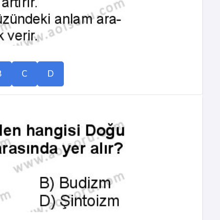
B
C
D