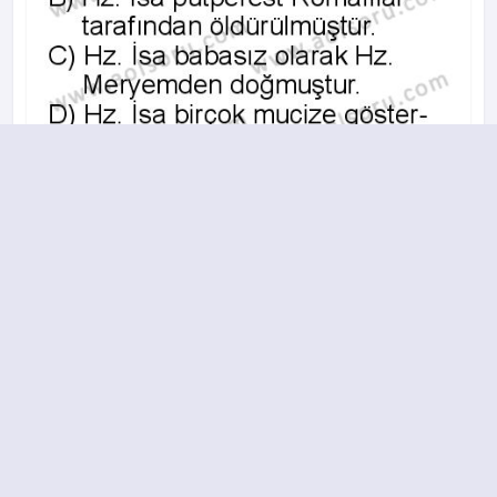
A
B
C
D
2013-2014 yılı 2. Dönem 4. Soru
14.