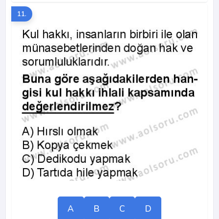
11.
A
B
C
D