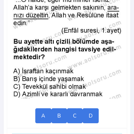
A
B
C
D