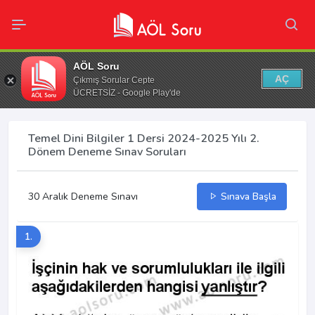
AÖL Soru
AÇ
Çıkmış Sorular Cepte
ÜCRETSİZ - Google Play'de
Temel Dini Bilgiler 1 Dersi 2024-2025 Yılı 2.
Dönem Deneme Sınav Soruları
30 Aralık Deneme Sınavı
Sınava Başla
1.