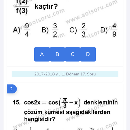
A
B
C
D
2017-2018 yılı 1. Dönem 17. Soru
2.