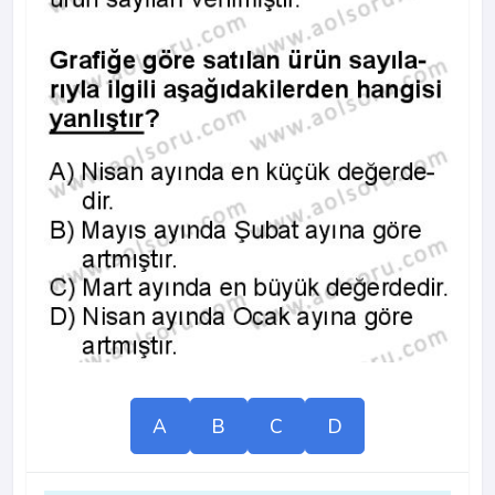
A
B
C
D