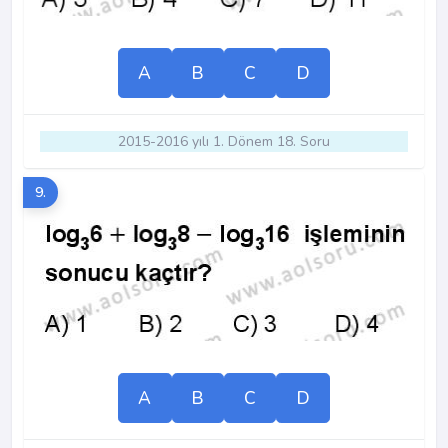
A
B
C
D
2015-2016 yılı 1. Dönem 18. Soru
9.
A
B
C
D