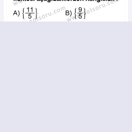
A
B
C
D
2019-2020 yılı 1. Dönem 6. Soru
15.