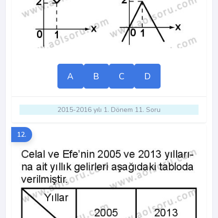
A
B
C
D
2015-2016 yılı 1. Dönem 11. Soru
12.