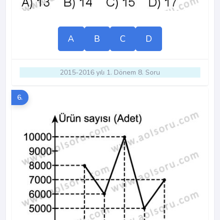
A
B
C
D
2015-2016 yılı 1. Dönem 8. Soru
6.